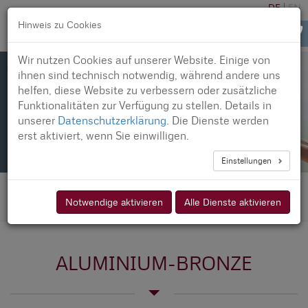
DE
EN
Hinweis zu Cookies
Toggle
navigatio
Wir nutzen Cookies auf unserer Website. Einige von
ihnen sind technisch notwendig, während andere uns
helfen, diese Website zu verbessern oder zusätzliche
Funktionalitäten zur Verfügung zu stellen. Details in
unserer
Datenschutzerklärung
. Die Dienste werden
erst aktiviert, wenn Sie einwilligen.
Einstellungen
Home
Werkstoffe
Aluminium-Bronze
Notwendige aktivieren
Alle Dienste aktivieren
ALUMINIUM-BRONZE